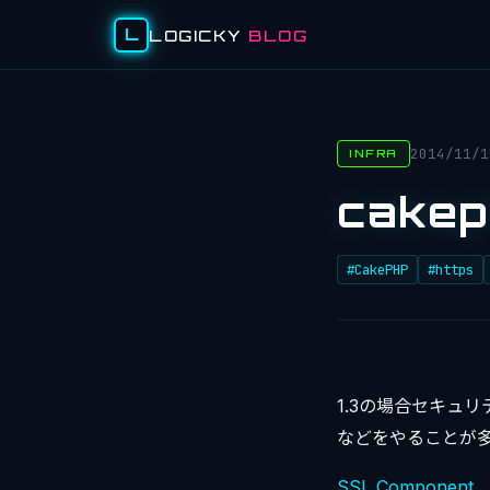
L
LOGICKY
BLOG
2014/11/1
INFRA
cakep
#CakePHP
#https
1.3の場合セキュ
などをやることが多
SSL Component