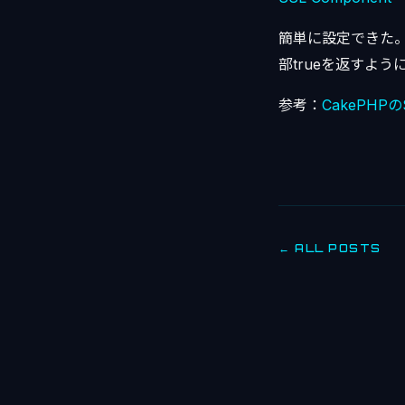
簡単に設定できた。
部trueを返すよ
参考：
CakePHPの
← ALL POSTS