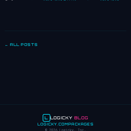
← ALL POSTS
L
LOGICKY
BLOG
LOGICKY.COM
PACKAGES
© 2026 Logicky, Inc.