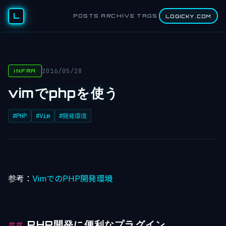
L
POSTS
ARCHIVE
TAGS
LOGICKY.COM
2016/05/28
INFRA
vimでphpを使う
#PHP
#Vim
#開発環境
参考：
VimでのPHP開発環境
PHP開発に便利なプラグイン