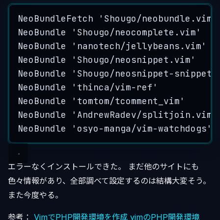
NeoBundleFetch
'
Shougo/neobundle.vim
'
NeoBundle
'
Shougo/neocomplete.vim
'
NeoBundle
'
nanotech/jellybeans.vim
'
NeoBundle
'
Shougo/neosnippet.vim
'
NeoBundle
'
Shougo/neosnippet-snippets
NeoBundle
'
thinca/vim-ref
'
NeoBundle
'
tomtom/tcomment_vim
'
NeoBundle
'
AndrewRadev/splitjoin.vim
'
NeoBundle
'
osyo-manga/vim-watchdogs
'
エラーなくインストールできた。 まだ他のサイトにも
色々情報があり、全部調べて設定するのは結構大変そう。
また今度やる。
参考：
VimでPHP開発環境を作成
vimのPHP開発環境