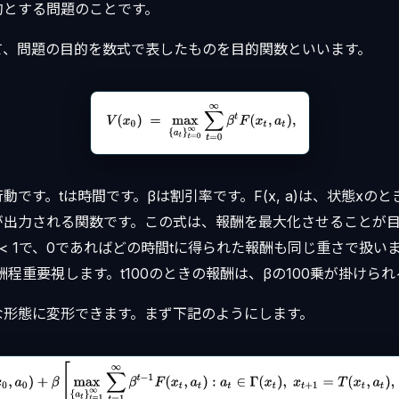
的とする問題のことです。
て、問題の目的を数式で表したものを目的関数といいます。
動です。tは時間です。βは割引率です。F(x, a)は、状態xの
が出力される関数です。この式は、報酬を最大化させることが
β < 1で、0であればどの時間tに得られた報酬も同じ重さで扱い
酬程重要視します。t100のときの報酬は、βの100乗が掛けら
な形態に変形できます。まず下記のようにします。