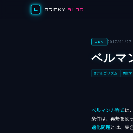
L
LOGICKY
BLOG
2017/01/27
DEV
ベルマ
#アルゴリズム
#数学
ベルマン方程式
は
条件は、再帰を使
適化問題
とは、集