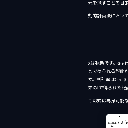
元を探すことを目
動的計画法におい
xは状態です。aは行
とで得られる報酬
す。割引率は0 < 
来のtで得られた報
この式は再帰可能