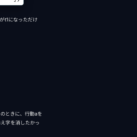
がt1になっただけ
態xのときに、行動aを
添え字を消したかっ