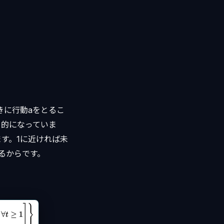
ときに行動aをとるこ
目的になっていま
ます。1に近ければ未
れるからです。