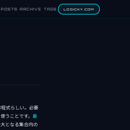
POSTS
ARCHIVE
TAGS
LOGICKY.COM
方程式らしい。必要
を使うことです。
最
最大となる集合内の