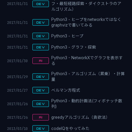
2017/01/31
フ・最短経路探索・ダイクストラのア
DEV
ルゴリズム）
Python3 - ヒープをnetworkxではなく
2017/01/31
DEV
graphvizで書いてみる
2017/01/31
Python3 - ヒープ
DEV
2017/01/31
Python3 - グラフ・探索
DEV
Python3 - NetworkXでグラフを表示す
2017/01/30
AI
る
Python3 - アルゴリズム（累乗）・計算
2017/01/29
DEV
量
2017/01/27
ベルマン方程式
DEV
Python3 - 動的計画法(フィボナッチ数
2017/01/26
DEV
列)
2017/01/26
greedyアルゴリズム（貪欲法）
AI
2013/03/10
codeIQをやってみた
DEV