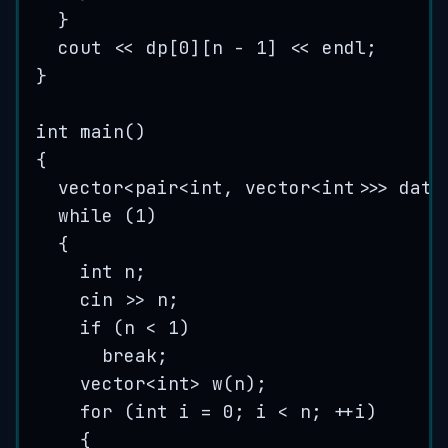
}
cout 
<<
dp
[
0
][n 
-
1
] 
<<
 endl;
}
int
main
()
{
vector
<
pair
<int
, vector
<int>>>
 data
while
 (
1
)
{
int
 n;
cin 
>>
 n;
if
 (n 
<
1
)
break
;
vector
<int>
w
(n);
for
 (
int
 i 
=
0
; i 
<
 n; 
++
i)
{