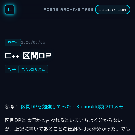
L
POSTS
ARCHIVE
TAGS
LOGICKY.COM
2020/03/06
DEV
C++ 区間DP
#C++
#アルゴリズム
参考：
区間DPを勉強してみた - Kutimotiの競プロメモ
区間DPとは何かと言われるといまいちよく分からない
が、上記に書いてあることの仕組みは大体分かった。でも