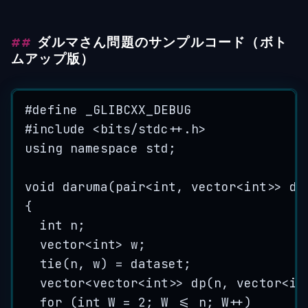
ダルマさん問題のサンプルコード（ボト
ムアップ版）
#
define
_GLIBCXX_DEBUG
#
include
<
bits/stdc++.h
>
using
namespace
 std;
void
daruma
(pair<
int
, vector<
int
>> 
da
{
int
 n;
vector
<int>
 w;
tie
(n, w) 
=
 dataset;
vector
<
vector
<int>>
dp
(n, 
vector
<
in
for
 (
int
 W 
=
2
; W 
<=
 n; W
++
)