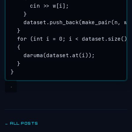
cin 
>>
w
[i];
}
dataset
.
push_back
(
make_pair
(n, w)
}
for
 (
int
 i 
=
0
; i 
<
dataset
.
size
();
{
daruma
(
dataset
.
at
(i));
}
}
← ALL POSTS