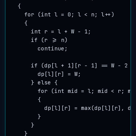
{
for
 (
int
 l 
=
0
; l 
<
 n; l
++
)
{
int
 r 
=
 l 
+
 W 
-
1
;
if
 (r 
>=
 n)
continue
;
if
 (
dp
[l 
+
1
][r 
-
1
] 
==
 W 
-
2
&
dp
[l][r] 
=
 W;
} 
else
 {
for
 (
int
 mid 
=
 l; mid 
<
 r; mi
{
dp
[l][r] 
=
max
(
dp
[l][r], 
dp
}
}
}