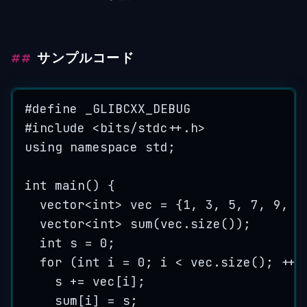
サンプルコード
#
define
_GLIBCXX_DEBUG
#
include
<
bits/stdc++.h
>
using
namespace
 std;
int
main
() {
vector
<int>
 vec 
=
 {
1
, 
3
, 
5
, 
7
, 
9
, 
1
vector
<int>
sum
(
vec
.
size
());
int
 s 
=
0
;
for
 (
int
 i 
=
0
; i 
<
vec
.
size
(); 
++
i
s 
+=
vec
[i];
sum
[i] 
=
 s;