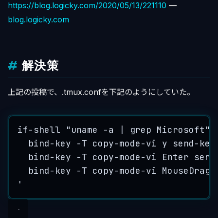
https://blog.logicky.com/2020/05/13/221110
—
blog.logicky.com
解決策
上記の投稿で、.tmux.confを下記のようにしていた。
if-shell "uname -a | grep Microsoft" 
bind-key -T copy-mode-vi y send-key
bind-key -T copy-mode-vi Enter send
bind-key -T copy-mode-vi MouseDragE
'