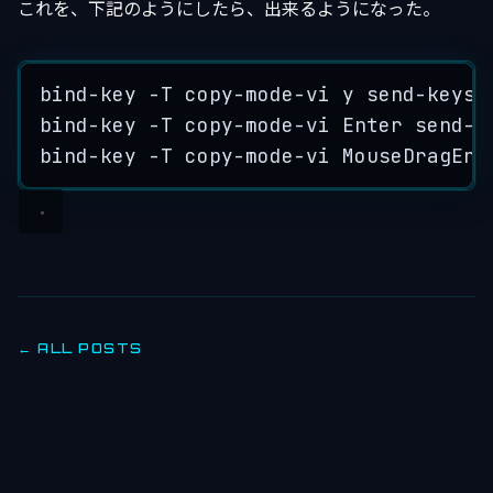
これを、下記のようにしたら、出来るようになった。
bind-key -T copy-mode-vi y send-keys 
bind-key -T copy-mode-vi Enter send-k
bind-key -T copy-mode-vi MouseDragEnd
← ALL POSTS