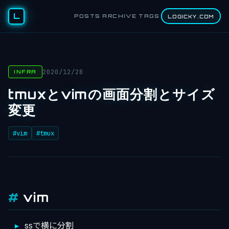
L
POSTS
ARCHIVE
TAGS
LOGICKY.COM
2020/12/28
INFRA
tmuxとvimの画面分割とサイズ
変更
#vim
#tmux
vim
ssで横に分割