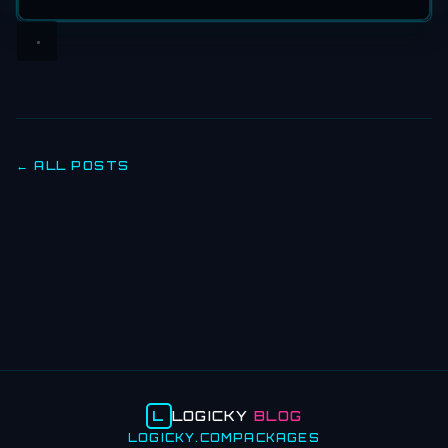
← ALL POSTS
L
LOGICKY
BLOG
LOGICKY.COM
PACKAGES