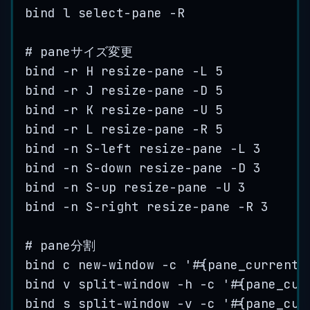
bind l select-pane -R
# paneサイズ変更
bind -r H resize-pane -L 5
bind -r J resize-pane -D 5
bind -r K resize-pane -U 5
bind -r L resize-pane -R 5
bind -n S-left resize-pane -L 3
bind -n S-down resize-pane -D 3
bind -n S-up resize-pane -U 3
bind -n S-right resize-pane -R 3
# pane分割
bind c new-window -c '#{pane_current_
bind v split-window -h -c '#{pane_cur
bind s split-window -v -c '#{pane_cur