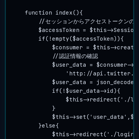
function
index
()
{
//セッションからアクセストークンの
$accessToken
=
$this
->
Session
if
(
!
empty
(
$accessToken
)){
$consumer
=
$this
->
create
//認証情報の確認
$user_data
=
$consumer
->
g
'
http://api.twitter.c
$user_data
=
json_decode
(
if
(
!
$user_data
->
id
){
$this
->
redirect
(
'
./lo
}
$this
->
set
(
'
user_data
'
,
$u
}
else
{
$this
->
redirect
(
'
./login
'