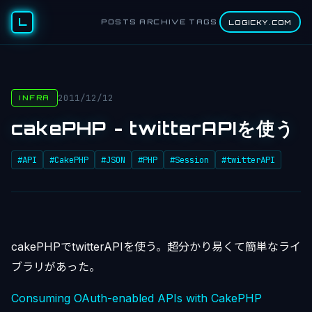
L
POSTS
ARCHIVE
TAGS
LOGICKY.COM
2011/12/12
INFRA
cakePHP - twitterAPIを使う
#API
#CakePHP
#JSON
#PHP
#Session
#twitterAPI
cakePHPでtwitterAPIを使う。超分かり易くて簡単なライ
ブラリがあった。
Consuming OAuth-enabled APIs with CakePHP