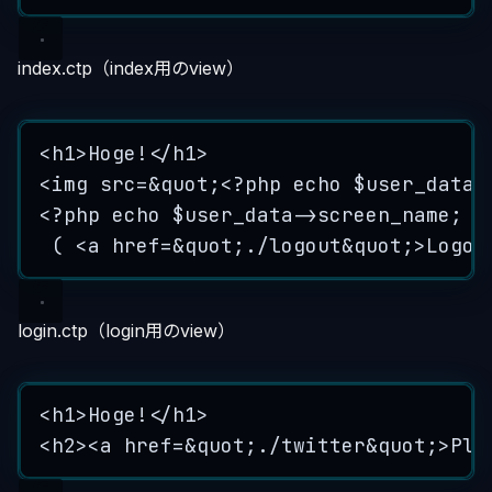
index.ctp（index用のview）
<
h1
>
Hoge!
</
h1
>
<
img
src
=&quot;<?php
echo
$user_data-
<?php echo $user_data->screen_name; ?
( 
<
a
href
=&quot;./logout&quot;>Logou
login.ctp（login用のview）
<
h1
>
Hoge!
</
h1
>
<
h2
><
a
href
=&quot;./twitter&quot;>Ple