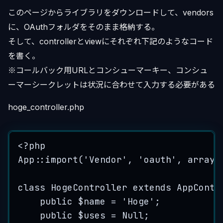
このページからライブラリをダウンロードして、vendors
に、OAuthフォルダをそのまま格納する。
そして、controllerとviewにそれぞれ下記のようなコード
を書く。
※コールバック用URLとコンシューマーキー、コンシュ
ーマーシークレットは状況に合わせて入力する必要がある
hoge_controller.php
<?
php
App
:
:
import
(
'
Vendor
'
, 
'
oauth
'
, 
array
(
class
HogeController
extends
AppContr
public
 $name 
=
'
Hoge
'
;
public
 $uses 
=
Null
;