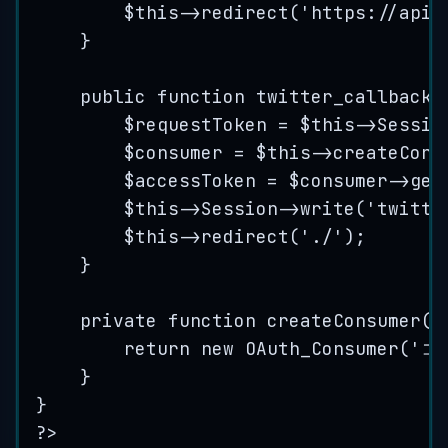
$this
->
redirect
(
'
https://api.
}
public
function
twitter_callback
(
$requestToken
=
$this
->
Sessio
$consumer
=
$this
->
createCons
$accessToken
=
$consumer
->
get
$this
->
Session
->
write
(
'
twitte
$this
->
redirect
(
'
./
'
);
}
private
function
createConsumer
()
return
new
OAuth_Consumer
(
'
コ
}
}
?>