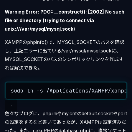
Warning Error: PDO::__construct(): [2002] No such
file or directory (trying to connect via
unix:///var/mysql/mysql.sock)
XAMPPのphpinfo()で、MYSQL_SOCKETのパスを確認
し、上記エラーに出ている/var/mysql/mysql.sockに、
MYSQL_SOCKETのパスのシンボリックリンクを作成す
れば解決できた。
sudo
ln
-
s
/
Applications
/
XAMPP
/
xamppf
色々なブログに、php.iniやmy.cnfのdefault.socketやport
の設定をするなど書いてあったが、XAMPPは設定済みだ
った。また、cakePHPのdatabase.phpに、直接ソケット