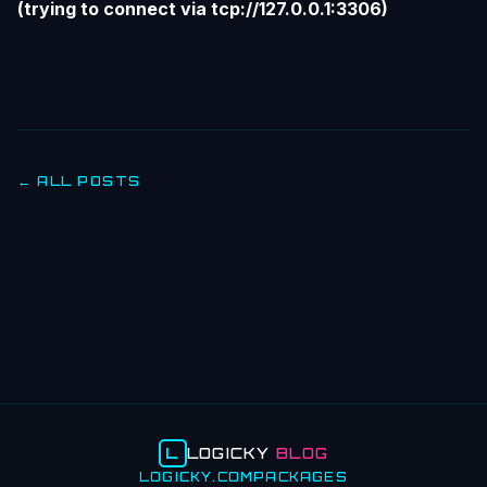
(trying to connect via tcp://127.0.0.1:3306)
← ALL POSTS
L
LOGICKY
BLOG
LOGICKY.COM
PACKAGES