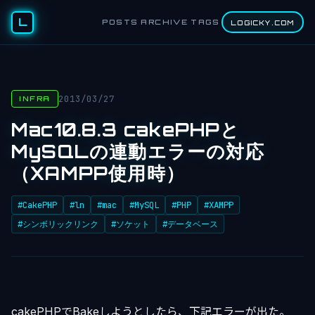
L
POSTS
ARCHIVE
TAGS
LOGICKY.COM
2013/03/27
INFRA
Mac10.8.3 cakePHPと
MySQLの連動エラーの対応
（XAMPP使用時）
#CakePHP
#ln
#mac
#MySQL
#PHP
#XAMPP
#シンボリックリンク
#ソケット
#データベース
cakePHPでBakeしようとしたら、下記エラーが出た。