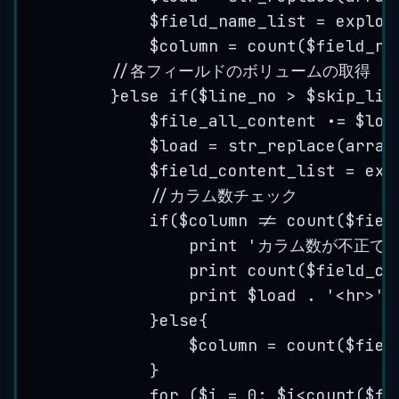
$field_name_list
=
explod
$column
=
count
(
$field_na
//各フィールドのボリュームの取得
}else 
if
(
$line_no
 > 
$skip_lin
$file_all_content
.
=
$loa
$load
=
str_replace
(
array
$field_content_list
=
exp
//カラム数チェック
if
(
$column
!=
count
(
$fiel
print
'
カラム数が不正です
print
count
(
$field_co
print
$load
.
'
<hr>
'
;
}
else
{
$column
=
count
(
$fiel
}
for
 (
$i
=
0
; 
$i
<
count
(
$fi