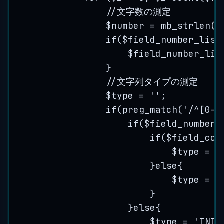
//文字数の測定
$number
=
mb_strlen
(
$
if
(
$field_number_list
$field_number_lis
}
//文字列タイプの測定
$type
=
''
;
if
(
preg_match
(
'
/^[0-9
if
(
$field_number_
if
(
$field_con
$type
=
'
}
else
{
$type
=
'
}
}
else
{
$type
=
'
INT
'