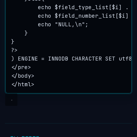
echo $field_type_list[$i] . 
"
echo $field_number_list[$i] .
echo 
"
NULL,
\n
"
;
}
}
?>
) ENGINE = INNODB CHARACTER SET utf8 
</pre>
</body>
</html>