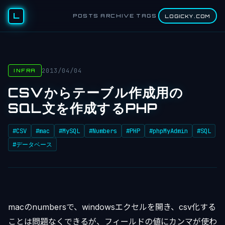
L
POSTS
ARCHIVE
TAGS
LOGICKY.COM
2013/04/04
INFRA
CSVからテーブル作成用の
SQL文を作成するPHP
#CSV
#mac
#MySQL
#Numbers
#PHP
#phpMyAdmin
#SQL
#データベース
macのnumbersで、windowsエクセルを開き、csv化する
ことは問題なくできるが、フィールドの値にカンマが使わ