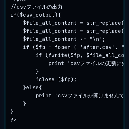
//csvファイルの出力
if($csv_output)
{
$file_all_content
=
str_replace
(
$
$file_all_content
=
str_replace
(
$
$file_all_content
.
=
"
\n
"
;
if
 (
$fp
=
fopen
 ( 
'
after.csv
'
, 
"
w
if
(
fwrite
(
$fp
, 
$file_all_con
print
'
csvファイルの更新に失
}
fclose
(
$fp
)
;
}
else
{
print 
'
csvファイルが開けませんで
}
}
?>