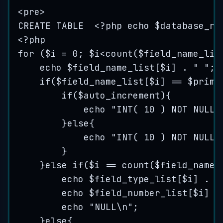
<pre>
CREATE TABLE  <?php echo $database_na
<?php
for ($i = 0; $i<count($field_name_lis
echo $field_name_list[$i] . 
"
"
;
if($field_name_list[$i] == $prima
if($auto_increment){
echo 
"
INT( 10 ) NOT NULL 
}else{
echo 
"
INT( 10 ) NOT NULL 
}
}else if($i == count($field_name_
echo $field_type_list[$i] . 
"
echo $field_number_list[$i] .
echo 
"
NULL
\n
"
;
}else{