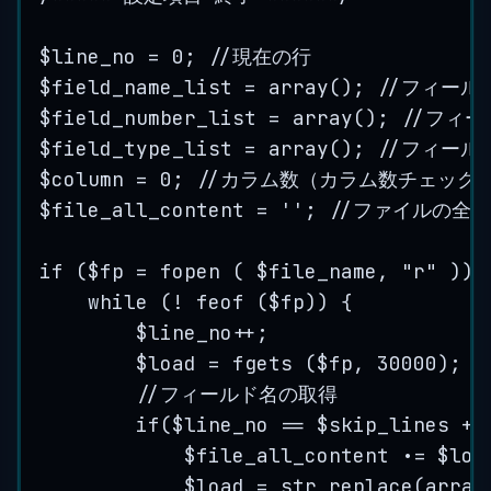
$line_no = 0; //現在の行
$field_name_list = array(); //フィ
$field_number_list = array(); /
$field_type_list = array(); //フ
$column = 0; //カラム数（カラム数チェック
$file_all_content = ''; //ファイルの全
if ($fp = fopen ( $file_name, "r" ))
{
while
 (
!
feof
 (
$fp
)) {
$line_no++;
$load
=
fgets
 (
$fp
, 
30000
);
//フィールド名の取得
if
(
$line_no
 == 
$skip_lines
 + 
$file_all_content
.
=
$loa
$load
=
str_replace
(
array