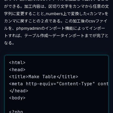
ができる。加工内容は、区切り文字をカンマから任意の文
字列に変更することと,numbers上で変換した<カンマ>を
カンマに戻すことの２点である。この加工後のcsvファイ
ルを、phpmyadminのインポート機能によってインポー
トすれば、テーブル作成〜データインポートまでが完了と
なる。
<
html
>
<
head
>
<
title
>
Make Table
</
title
>
<
meta
http-equiv
=
"
Content-Type
"
conte
</
head
>
<
body
>
<?php