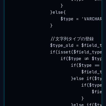
}
}
else
{
$type
=
'
VARCHAR
'
}
//文字列タイプの登録
$type_old
=
$field_ty
if
(
isset
(
$field_type_
if
(
$type
!=
$type
if
(
$type
==
'
$field_ty
}
else
if
(
$typ
if
(
$type_
$fiel
}
}
else
if
(
$typ