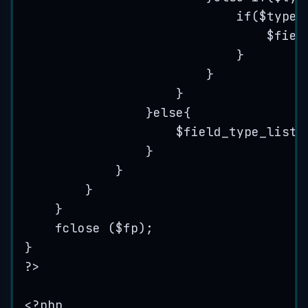
if
(
$type_
$fiel
}
}
}
}
else
{
$field_type_list
[
}
}
}
}
fclose
 (
$fp
);
}
?>
<?php