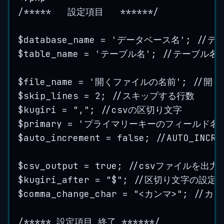
/*****   設定項目   ******/
$database_name = 'データベース名'; //
$table_name = 'テーブル名'; //テーブル名
$file_name = '開くファイルの名前'; //
$skip_lines = 2; //スキップする行数
$kugiri = ","; //csvの区切り文字
$primary = 'プライマリーキーのフィールド
$auto_increment = false; //AUTO_INC
$csv_output = true; //csvファイルを出
$kugiri_after = "$"; //区切り文字の設定
$comma_change_char = "
<
カンマ
>
"; //
/***** 設定項目 終了 ******/