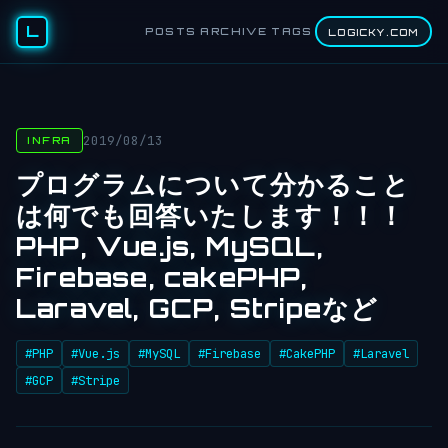
L
POSTS
ARCHIVE
TAGS
LOGICKY.COM
2019/08/13
INFRA
プログラムについて分かること
は何でも回答いたします！！！
PHP, Vue.js, MySQL,
Firebase, cakePHP,
Laravel, GCP, Stripeなど
#PHP
#Vue.js
#MySQL
#Firebase
#CakePHP
#Laravel
#GCP
#Stripe