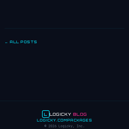
← ALL POSTS
L
LOGICKY
BLOG
LOGICKY.COM
PACKAGES
© 2026 Logicky, Inc.