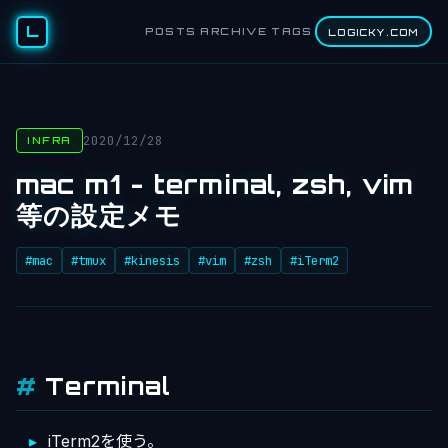
L
POSTS
ARCHIVE
TAGS
LOGICKY.COM
2020/12/28
INFRA
mac m1 - terminal, zsh, vim
等の設定メモ
#mac
#tmux
#kinesis
#vim
#zsh
#iTerm2
Terminal
iTerm2を使う。