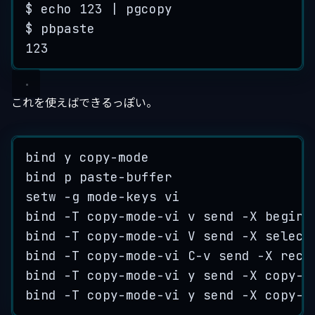
$ echo 123 | pgcopy
$ pbpaste
123
これを使えばできるっぽい。
bind y copy-mode
bind p paste-buffer
setw -g mode-keys vi
bind -T copy-mode-vi v send -X begin-
bind -T copy-mode-vi V send -X select
bind -T copy-mode-vi C-v send -X rect
bind -T copy-mode-vi y send -X copy-p
bind -T copy-mode-vi y send -X copy-p